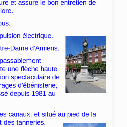
ure et assure le bon entretien de
lore.
ous.
opulsion
électrique.
Notre-Dame d’Amiens.
, passablement
te une flèche haute
ion spectaculaire de
vrages d’ébénisterie,
ssé depuis 1981 au
es canaux, et situé au pied de la
t des tanneries.