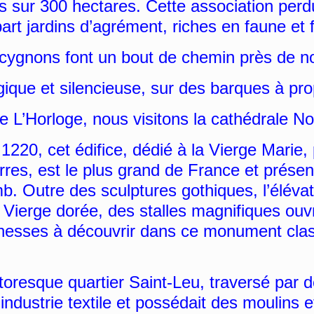
us sur 300 hectares. Cette association perd
rt jardins d’agrément, riches en faune et f
cygnons font un bout de chemin près de n
que et silencieuse, sur des barques à pr
 L’Horloge, nous visitons la cathédrale 
20, cet édifice, dédié à la Vierge Marie
res, est le plus grand de France et présen
. Outre des sculptures gothiques, l’élévat
 la Vierge dorée, des stalles magnifiques ou
ichesses à découvrir dans ce monument cla
oresque quartier Saint-Leu, traversé par d
’industrie textile et
possédait des moulins e