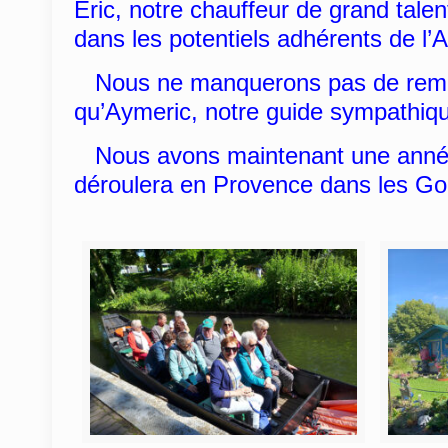
Éric, notre chauffeur de grand talen
dans les potentiels adhérents de l’
Nous ne manquerons pas de remerc
qu’Aymeric, notre guide sympathiqu
Nous avons maintenant une année en
déroulera en Provence dans les Go
Sylvet