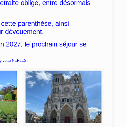
etraite oblige, entre désormais
ette parenthèse, ainsi
eur dévouement.
 2027, le prochain séjour se
S.