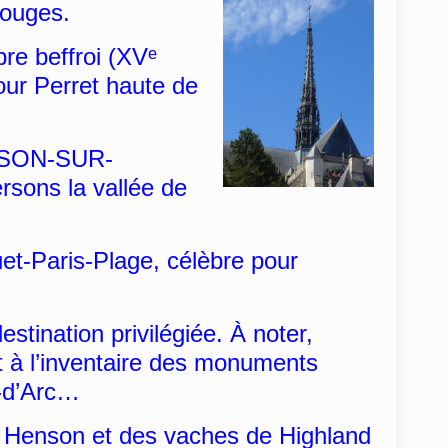
rouges.
re beffroi (XVᵉ
tour Perret haute de
OISON-SUR-
rsons la vallée de
et-Paris-Plage, célèbre pour
stination privilégiée. À noter,
t à l’inventaire des monuments
e-d’Arc…
e Henson et des vaches de Highland