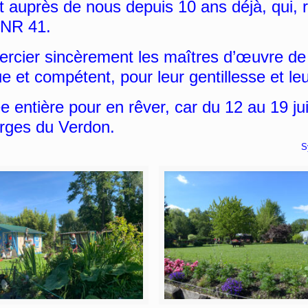
t auprès de nous depuis 10 ans déjà, qui, r
ANR 41.
ier sincèrement les maîtres d’œuvre de c
e et compétent, pour leur gentillesse et l
tière pour en rêver, car du 12 au 19 juin
rges du Verdon.
te NEPLE