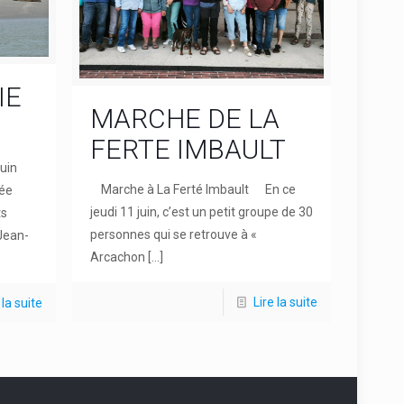
IE
MARCHE DE LA
FERTE IMBAULT
uin
Marche à La Ferté Imbault En ce
ée
jeudi 11 juin, c’est un petit groupe de 30
ts
personnes qui se retrouve à «
Jean-
Arcachon
[…]
Lire la suite
 la suite