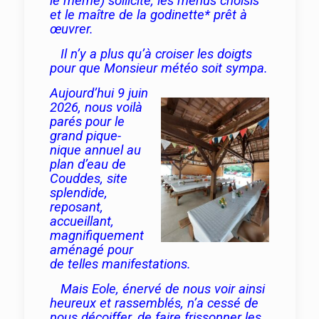
le même) sollicité, les menus choisis
et le maître de la godinette* prêt à
œuvrer.
Il n’y a plus qu’à croiser les doigts
pour que Monsieur météo soit sympa.
Aujourd’hui 9 juin
2026, nous voilà
parés pour le
grand pique-
nique annuel au
plan d’eau de
Couddes, site
splendide,
reposant,
accueillant,
magnifiquement
aménagé pour
de telles manifestations.
Mais Eole, énervé de nous voir ainsi
heureux et rassemblés, n’a cessé de
nous décoiffer, de faire frissonner les